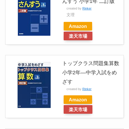
んすう 小学1年 二訂版
created by
Rinker
文理
Amazon
楽天市場
トップクラス問題集算数
小学2年―中学入試をめ
ざす
created by
Rinker
Amazon
楽天市場