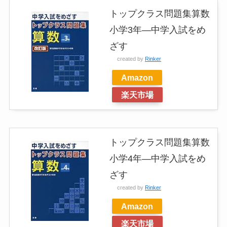
トップクラス問題集算数
小学3年―中学入試をめ
ざす
created by
Rinker
Amazon
楽天市場
トップクラス問題集算数
小学4年―中学入試をめ
ざす
created by
Rinker
Amazon
楽天市場